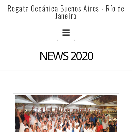
REGATA
Regata Oceánica Buenos Aires - Río de
Janeiro
OCEÁNICA
Navigation
BUENOS
NEWS 2020
AIRES
-
RÍO