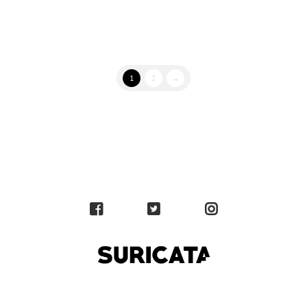
1
2
→