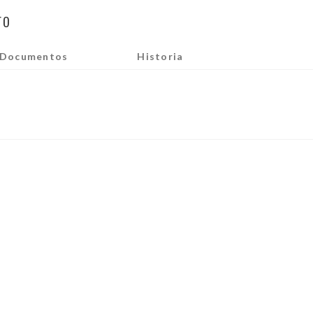
ro
Documentos
Historia
EL PULPO DE LA CALMA