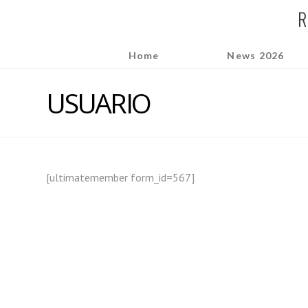
REGATA
R
Home
News 2026
OCEÁNICA
USUARIO
BUENOS
AIRES
[ultimatemember form_id=567]
-
RÍO