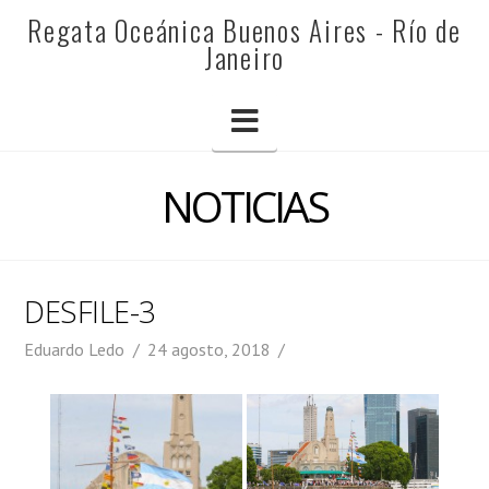
REGATA
Regata Oceánica Buenos Aires - Río de
Janeiro
OCEÁNICA
Navigation
BUENOS
NOTICIAS
AIRES
DESFILE-3
-
Eduardo Ledo
24 agosto, 2018
RÍO