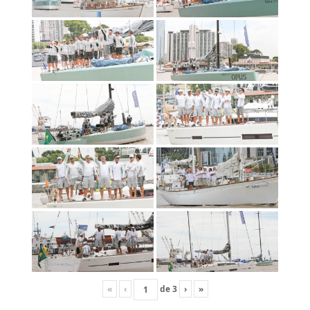
«
‹
de
3
›
»