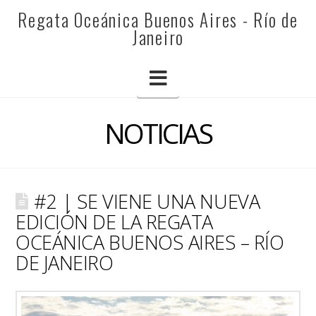
REGATA
Regata Oceánica Buenos Aires - Río de
Janeiro
OCEÁNICA
Navigation
BUENOS
NOTICIAS
AIRES
#2 | SE VIENE UNA NUEVA
-
EDICIÓN DE LA REGATA
OCEÁNICA BUENOS AIRES – RÍO
DE JANEIRO
RÍO