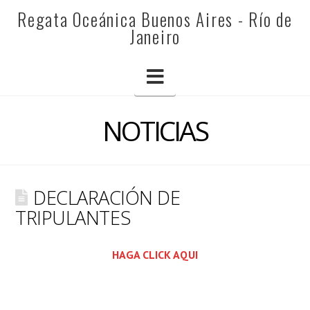
REGATA
Regata Oceánica Buenos Aires - Río de
Janeiro
OCEÁNICA
Navigation
BUENOS
NOTICIAS
AIRES
DECLARACIÓN DE
-
TRIPULANTES
RÍO
HAGA CLICK AQUI