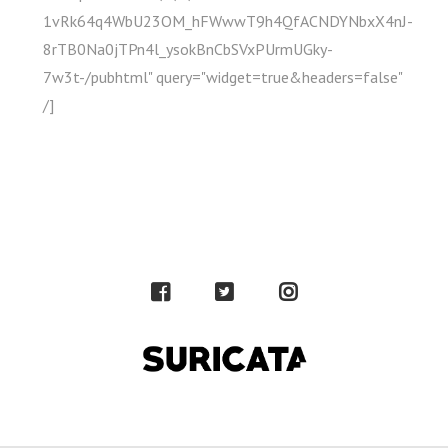
DE
1vRk64q4WbU23OM_hFWwwT9h4QfACNDYNbxX4nJ-
8rTB0Na0jTPn4l_ysokBnCbSVxPUrmUGky-
JANEIRO
7w3t-/pubhtml" query="widget=true&headers=false"
/]