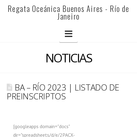
REGATA
Regata Oceánica Buenos Aires - Río de
Janeiro
OCEÁNICA
Navigation
BUENOS
NOTICIAS
AIRES
BA – RÍO 2023 | LISTADO DE
-
PREINSCRIPTOS
RÍO
[googleapps domain="docs"
dir="spreadsheets/d/e/2PACX-