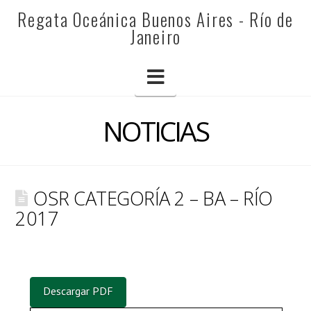
REGATA
Regata Oceánica Buenos Aires - Río de
Janeiro
OCEÁNICA
Navigation
BUENOS
NOTICIAS
AIRES
OSR CATEGORÍA 2 – BA – RÍO
-
2017
RÍO
Descargar PDF